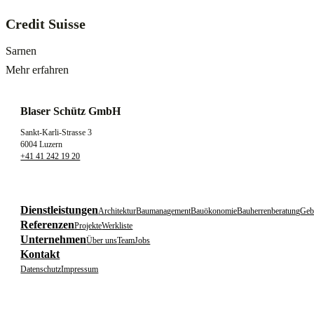
Credit Suisse
Sarnen
Mehr erfahren
Blaser Schütz GmbH
Sankt-Karli-Strasse 3
6004 Luzern
+41 41 242 19 20
Dienstleistungen
Architektur
Baumanagement
Bauökonomie
Bauherrenberatung
Geb
Referenzen
Projekte
Werkliste
Unternehmen
Über uns
Team
Jobs
Kontakt
Datenschutz
Impressum