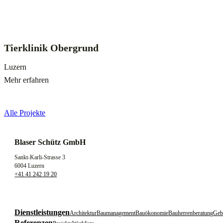
Tierklinik Obergrund
Luzern
Mehr erfahren
Alle Projekte
Blaser Schütz GmbH
Sankt-Karli-Strasse 3
6004 Luzern
+41 41 242 19 20
Dienstleistungen
Architektur
Baumanagement
Bauökonomie
Bauherrenberatung
Geb
Referenzen